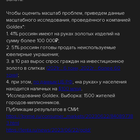
Чтобы оценить масштаб проблем, приведем данные
масштабного исследования, проведённого компанией
Goldex*:
1. 41% россиян имеют на руках золотых изделий на
сумму более 100 000₽;
2. 51% россиян готовы продать неиспользуемые
ювелирные украшения;
3. в 10 раз вырос спрос граждан на инвестиционное
золото в слитках
(2021г.: 6 тонн, 2022г.: более 60
тонн)
;
4. при этом,
по данным ЦБ РФ
, «на руках» у населения
находится наличных на
$100 млрд
.
*Исследование Goldex. Выборка: 1500 жителей
городов-миллионников.
Публикации результатов в СМИ:
https://1prime.ru/consumer_markets/20230622/84089738
3.html
https://lenta.ru/news/2023/06/22/gold/