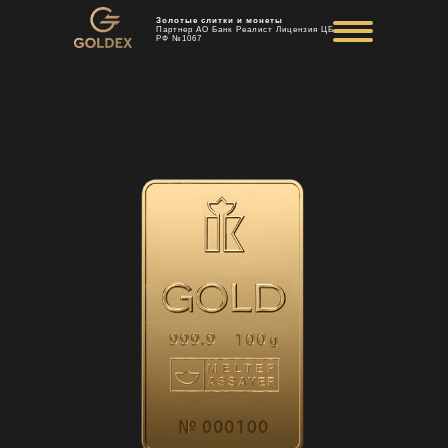
Золотые слитки и монеты
Партнер АО Банк Реалист Лицензия ЦБ
РФ №1067