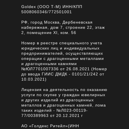
Goldex (ООО Т-М) ИНН/КПП
5008060346/772501001
РФ, город Москва, Дербеневская
набережная, дом 7, строение 22, этаж
2, помещение XI, ком. 56
Номер в реестре специального учета
юридических лиц и индивидуальных
предпринимателей, осуществляющих
операции с драгоценными металлами
и драгоценными камнями
№ЮЛ7701007336 от 26.08.2021 (Номер
до ввода ГИИС ДМДК - 0101/21/242 от
10.03.2021)
Лицензия на деятельность по оказанию
услуги по скупке у граждан ювелирных
и других изделий из драгоценных
металлов и драгоценных камней, лома
таких изделий - №Л023-00119-
77/00389963 от 20.12.2021 г
АО «Голдекс Ритейл»(ИНН